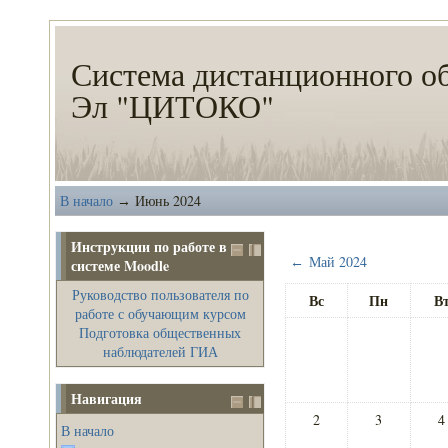
Система дистанционного о
Эл "ЦИТОКО"
В начало
Июнь 2024
→
Инструкции по работе в
Май 2024
←
системе Moodle
Руководство пользователя по
Вс
Пн
В
работе с обучающим курсом
Подготовка общественных
наблюдателей ГИА
Навигация
2
3
4
В начало