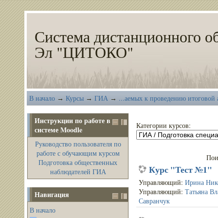
Система дистанционного о
Эл "ЦИТОКО"
В начало
Курсы
ГИА
...аемых к проведению итоговой
→
→
→
Инструкции по работе в
Категории курсов:
системе Moodle
Руководство пользователя по
работе с обучающим курсом
Пои
Подготовка общественных
Курс "Тест №1"
наблюдателей ГИА
Управляющий:
Ирина Ник
Управляющий:
Татьяна В
Навигация
Савранчук
В начало