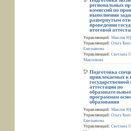
региональных п
комиссий по про
выполнения зада
развернутым отв
проведении госу
итоговой аттеста
Управляющий:
Максим Ю
Управляющий:
Ольга Кон
Емельянова
Управляющий:
Светлана Г
Максимова
Подготовка спец
привлекаемых к 
государственной 
аттестации по
образовательны
программам осно
образования
Управляющий:
Максим Ю
Управляющий:
Ольга Кон
Емельянова
Управляющий:
Светлана Г