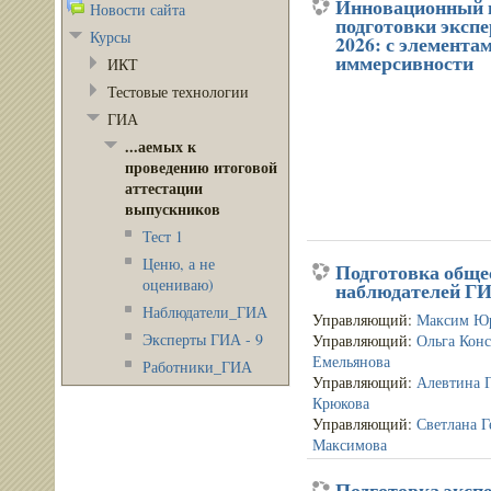
Инновационный 
Новости сайта
подготовки эксп
Курсы
2026: с элемента
иммерсивности
ИКТ
Тестовые технологии
ГИА
...аемых к
проведению итоговой
аттестации
выпускников
Тест 1
Ценю, а не
Подготовка общ
оцениваю)
наблюдателей Г
Наблюдатели_ГИА
Управляющий:
Максим Ю
Эксперты ГИА - 9
Управляющий:
Ольга Кон
Емельянова
Работники_ГИА
Управляющий:
Алевтина 
Крюкова
Управляющий:
Светлана Г
Максимова
Подготовка эксп