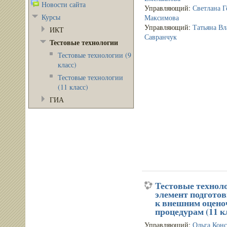
Новости сайта
Управляющий:
Светлана Г
Курсы
Максимова
Управляющий:
Татьяна В
ИКТ
Савранчук
Тестовые технологии
Тестовые технологии (9
класс)
Тестовые технологии
(11 класс)
ГИА
Тестовые технол
элемент подгото
к внешним оцен
процедурам (11 к
Управляющий:
Ольга Кон