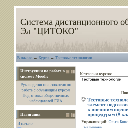
Система дистанционного о
Эл "ЦИТОКО"
В начало
Курсы
Тестовые технологии
→
→
Инструкции по работе в
Категории курсов:
системе Moodle
Руководство пользователя по
работе с обучающим курсом
Пои
Подготовка общественных
Тестовые технол
наблюдателей ГИА
элемент подгото
к внешним оцен
процедурам (9 кл
Навигация
Управляющий:
Ольга Кон
В начало
Емельянова